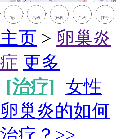
简介
名医
妇科
产科
挂号
主页
>
卵巢炎
症
更多
[治疗]
女性
卵巢炎的如何
治疗？
>>